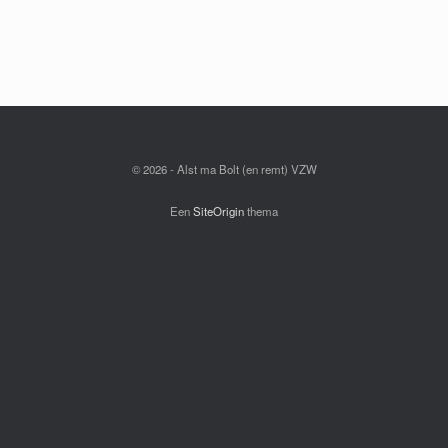
© 2026 - Alst ma Bolt (en remt) VZW
Een
SiteOrigin
thema