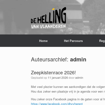
Spring
naar
de
inhoud
Home
Het Parcours
Reg
Auteursarchief:
admin
Zeepkistenrace 2026!
Geplaatst op
11 januari 2026
door
admin
Met veel plezier kunnen we aankondigen dat de volgen
Hou dus zeker een plaatsje vrij in je agenda voor ee
Hou zeker onze Facebook pagina in de gaten voor al he
https://www.facebook.com/dhvvherent