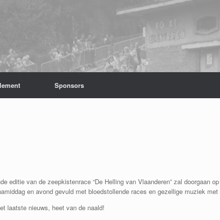
lement
Sponsors
de editie van de zeepkistenrace “De Helling van Vlaanderen” zal doorgaan o
n namiddag en avond gevuld met bloedstollende races en gezellige muziek met 
t laatste nieuws, heet van de naald!